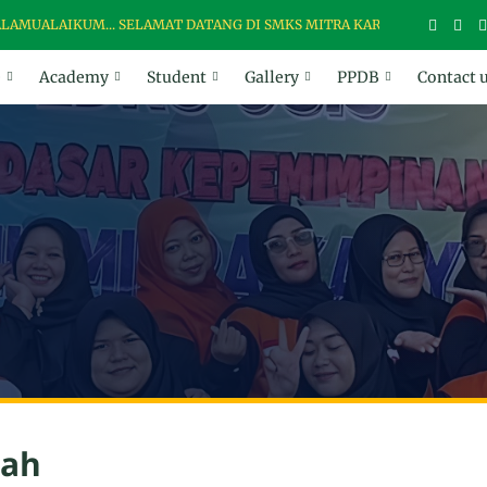
UALAIKUM... SELAMAT DATANG DI SMKS MITRA KARYA
e
Academy
Student
Gallery
PPDB
Contact 
lah